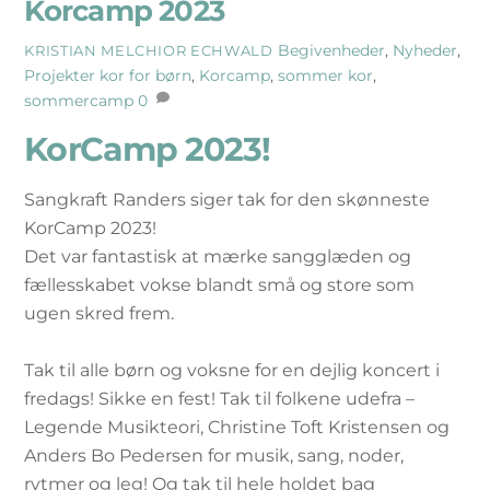
Korcamp 2023
Begivenheder
,
Nyheder
,
KRISTIAN MELCHIOR ECHWALD
Projekter
kor for børn
,
Korcamp
,
sommer kor
,
sommercamp
0
KorCamp 2023!
Sangkraft Randers siger tak for den skønneste
KorCamp 2023!
Det var fantastisk at mærke sangglæden og
fællesskabet vokse blandt små og store som
ugen skred frem.
Tak til alle børn og voksne for en dejlig koncert i
fredags! Sikke en fest! Tak til folkene udefra –
Legende Musikteori, Christine Toft Kristensen og
Anders Bo Pedersen for musik, sang, noder,
rytmer og leg! Og tak til hele holdet bag