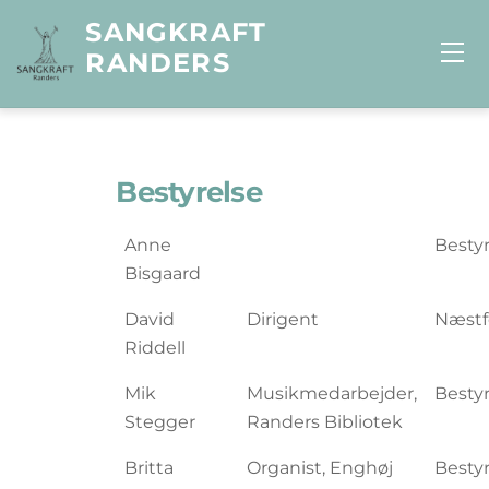
Skip
SANGKRAFT
to
Me
RANDERS
content
Bestyrelse
Anne
Besty
Bisgaard
David
Dirigent
Næst
Riddell
Mik
Musikmedarbejder,
Besty
Stegger
Randers Bibliotek
Britta
Organist, Enghøj
Besty