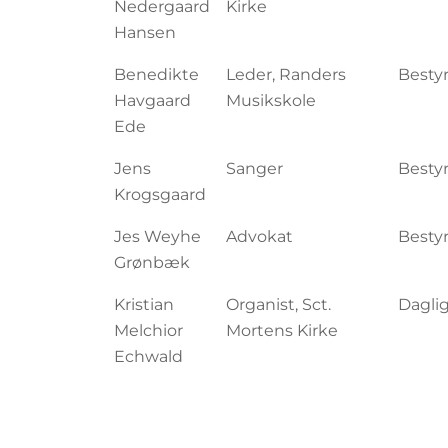
Nedergaard
Kirke
Hansen
Benedikte
Leder, Randers
Besty
Havgaard
Musikskole
Ede
Jens
Sanger
Besty
Krogsgaard
Jes Weyhe
Advokat
Besty
Grønbæk
Kristian
Organist, Sct.
Daglig
Melchior
Mortens Kirke
Echwald